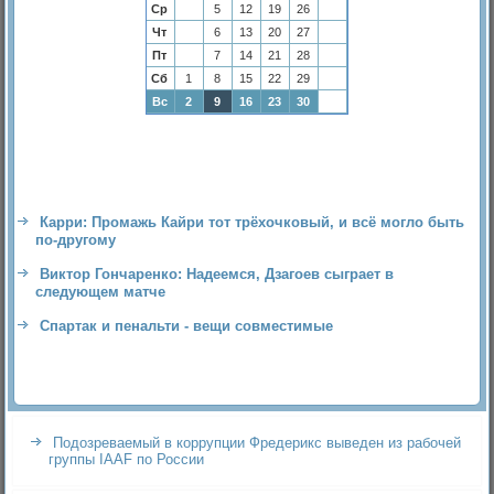
Ср
5
12
19
26
Чт
6
13
20
27
Пт
7
14
21
28
Сб
1
8
15
22
29
Вс
2
9
16
23
30
Карри: Промажь Кайри тот трёхочковый, и всё могло быть
по-другому
Виктор Гончаренко: Надеемся, Дзагоев сыграет в
следующем матче
Спартак и пенальти - вещи совместимые
Подозреваемый в коррупции Фредерикс выведен из рабочей
группы IAAF по России