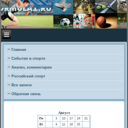
Главная
События в спорте
Анализ, комментарии
Российский спорт
Все записи
Обратная связь
Август
Пн
3
10
17
24
31
Вт
4
11
18
25