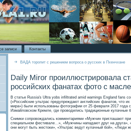
се записи
Контакты
ВАДА торопит с решением вопроса о русских в Пхенчхане
Daily Miror проиллюстрировала с
российских фанатах фото с масл
В статье Russia's Ultra yobs infiltrated amid warnings England fans co
(«Российские ультрас предупреждают английских фанатов, что их 
мира») были использованы фотографии от 25 февраля 2017 года 
Измайловском Кремле, где проводились традиционные кулачные б
Снимки сопровождались комментариями «Мужчин приглашают прин
специальном фестивале…», «Мужчины нападают друг на друга», «
они могут быть жестоки», «Ультрас ведут кулачный бой», «Люди ж