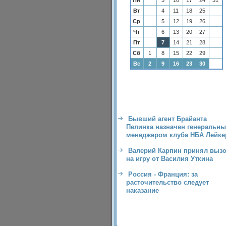
Пн
3
10
17
24
31
Вт
4
11
18
25
Ср
5
12
19
26
Чт
6
13
20
27
Пт
7
14
21
28
Сб
1
8
15
22
29
Вс
2
9
16
23
30
Бывший агент Брайанта
Пелинка назначен генеральн
менеджером клуба НБА Лейке
Валерий Карпин принял выз
на игру от Василия Уткина
Россия - Франция: за
расточительство следует
наказание