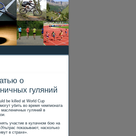
татью о
еничных гуляний
uld be killed at World Cup
могут убить во время чемпионата
с масленичных гуляний в
ои.
ять участие в кулачном бою на
Ультрас показывают, насколько
ивут в страхе».