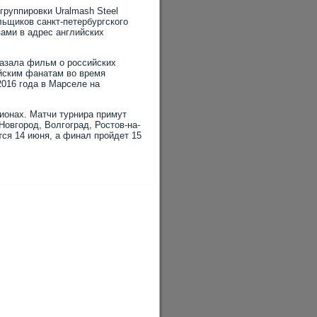
группировки Uralmash Steel
ьщиков санкт-петербургского
зами в адрес английских
казала фильм о российских
йским фанатам во время
2016 года в Марселе на
дионах. Матчи турнира примут
Новгород, Волгоград, Ростов-на-
тся 14 июня, а финал пройдет 15