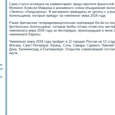
Сама статья основана на комментариях представителя фанатской 
Monsters Алексея Маврина и анонимного члена объединения болел
«Зенита» «Ландскрона». В материале приведены их цитаты с угро
болельщиков, которые приедут на чемпионат мира 2018 года.
Ранее британская телерадиовещательная корпорация Би-би-си по
футбольных болельщиках, которые якобы готовы отомстить англи
чемпионата мира 2018 года за беспорядки, произошедшие в июне 
чемпионате Европы.
Чемпионат мира 2018 года пройдет в 11 городах России на 12 ста
Москва, Санкт-Петербург, Казань, Сочи, Самара, Саранск, Нижний 
Дону, Калининград и Екатеринбург. Открытие соревнований состои
июля.
ым
рс
ов