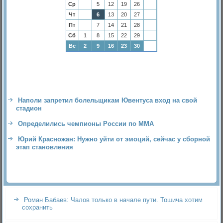
Ср
5
12
19
26
Чт
6
13
20
27
Пт
7
14
21
28
Сб
1
8
15
22
29
Вс
2
9
16
23
30
Наполи запретил болельщикам Ювентуса вход на свой
стадион
Определились чемпионы России по ММА
Юрий Красножан: Нужно уйти от эмоций, сейчас у сборной
этап становления
Роман Бабаев: Чалов только в начале пути. Тошича хотим
сохранить