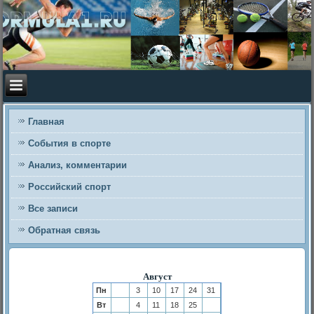
Главная
События в спорте
Анализ, комментарии
Российский спорт
Все записи
Обратная связь
Август
Пн
3
10
17
24
31
Вт
4
11
18
25