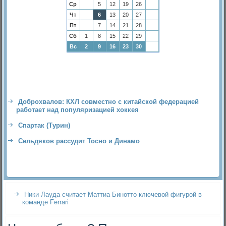
Ср
5
12
19
26
Чт
6
13
20
27
Пт
7
14
21
28
Сб
1
8
15
22
29
Вс
2
9
16
23
30
Доброхвалов: КХЛ совместно с китайской федерацией
работает над популяризацией хоккея
Спартак (Турин)
Сельдяков рассудит Тосно и Динамо
Ники Лауда считает Маттиа Бинотто ключевой фигурой в
команде Ferrari