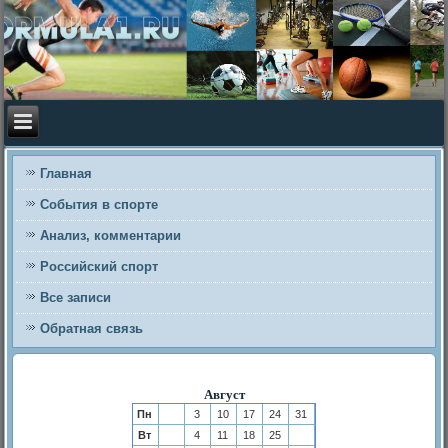
Главная
События в спорте
Анализ, комментарии
Российский спорт
Все записи
Обратная связь
Август
Пн
3
10
17
24
31
Вт
4
11
18
25