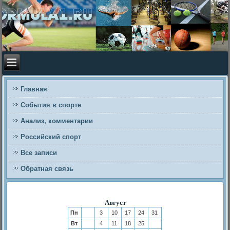
Главная
События в спорте
Анализ, комментарии
Российский спорт
Все записи
Обратная связь
Август
Пн
3
10
17
24
31
Вт
4
11
18
25