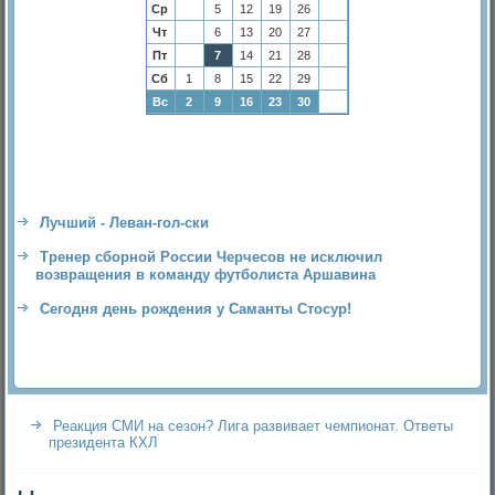
Ср
5
12
19
26
Чт
6
13
20
27
Пт
7
14
21
28
Сб
1
8
15
22
29
Вс
2
9
16
23
30
Лучший - Леван-гол-ски
Тренер сборной России Черчесов не исключил
возвращения в команду футболиста Аршавина
Сегодня день рождения у Саманты Стосур!
Реакция СМИ на сезон? Лига развивает чемпионат. Ответы
президента КХЛ