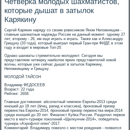
Четверка молодых шахматистов,
которые дышат в затылок
Карякину
Сергей Карякин наряду со своим ровесником Яном Непомнящим -
главные шахматные надежды России на данный момент: одному 27
лет, второму - 26, им еще играть и играть. Также как и Александру
Грищуку (33 года), который выиграл первый Гран-при ФИДЕ в этом
году и входит в мировые Топ-20.
Однако шахматы стремительно молодеют. Сегодня мы
представляем четверку наиболее ярких представителей новой
волны, которые уже сейчас дышат в затылок Карякину,
Непомнящему и Грищуку.
МОЛОДОЙ ТАЙСОН
Владимир ФЕДОСЕЕВ
Возраст: 22 года
Рейтинг: 2658.
Главные достижения: абсолютный чемпион Европы-2013 среди
юношей до 18 лет (блиц, рапид и классика), бронзовый призер
первенства Европы-2014, бронзовый призер первенства мира-2014
среди юношей до 20 лет. Финалист Кубка России. Разделил первое
место в матч-турнире поколений «Щелкунчик-2014», победитель
турнира «Аэрофлот-опен"-2017.
Комментарий: Владимиру повезло с местом рождения - появился