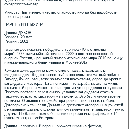
супергроссмейстер».
Минусы: Притуплено чувство опасности, иногда без надобности
лезет на рожон.
ПАРЕНЬ ИЗ ВЫХИНА
Даниил ДУБОВ
Возраст: 20 лет
Рейтинг: 2661.
Главные достижения: победитель турнира «Юные звезды
мира"-2009, олимпийский чемпион-2009 в составе юношеской
сборной России, бронзовый призер чемпионата мира-2016 по блицу
и международного блиц-турнира в Москве-2017.
Комментарий: Даниила можно смело назвать шахматным
вундеркиндом. Дед его известный в прошлом шахматный арбитр
Эдуард Дубов, отец тоже занимался шахматами, дорос до уровня
кандидата в мастера. Папа понимал, что зарабатывать на жизнь
шахматный профи может, только достигнув определенного уровня.
Поэтому поставил перед сыном условие: кандидатом стать в
таком-то возрасте, мастером - в таком-то. Это были некие засечки
по жизни. О звании гроссмейстера речи в этих планах не было.
Договорились так: если Даниил не достигнет оговоренных рубежей
к названным датам, с шахматами он заканчивает и займется чем-то
другим. Но Даниил шел с большим опережением графика и к 14
годам стал гроссмейстером.
Даниил - спортивный парень, обожает играть в футбол,