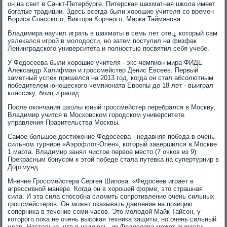
он на свет в Санкт-Петербурге. Питерская шахматная школа имеет
богатые традиции. Здесь всегда были хорошие учителя со времен
Бориса Спасского, Виктора Корчного, Марка Тайманова.
Владимира научил играть в шахматы в семь лет отец, который сам
увлекался игрой в молодости, но затем поступил на физфак
Ленинградского университета и полностью посвятил себя учебе.
У Федосеева были хорошие учителя - экс-чемпион мира ФИДЕ
Александр Халифман и гроссмейстер Денис Евсеев. Первый
заметный успех пришелся на 2013 год, когда он стал абсолютным
победителем юношеского чемпионата Европы до 18 лет - выиграл
классику, блиц и рапид.
После окончания школы юный гроссмейстер перебрался в Москву,
Владимир учится в Московском городском университете
управления Правительства Москвы.
Самое большое достижение Федосеева - недавняя победа в очень
сильном турнире «Аэрофлот-Опен», который завершился в Москве
1 марта. Владимир занял чистое первое место (7 очков из 9).
Прекрасным бонусом к этой победе стала путевка на супертурнир в
Дортмунд.
Мнение Гроссмейстера Сергея Шипова: «Федосеев играет в
агрессивной манере. Когда он в хорошей форме, это страшная
сила. И эта сила способна сломить сопротивление очень сильных
гроссмейстеров. Он может оказывать давление на позицию
соперника в течение семи часов. Это молодой Майк Тайсон, у
которого пока не очень высокая техника защиты, но очень сильный
удар. Настолько, что я надеюсь, из Федосеева может вырасти