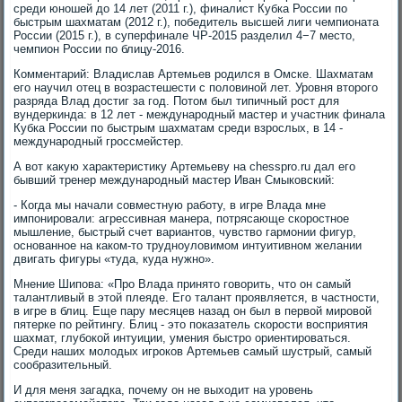
среди юношей до 14 лет (2011 г.), финалист Кубка России по
быстрым шахматам (2012 г.), победитель высшей лиги чемпионата
России (2015 г.), в суперфинале ЧР-2015 разделил 4−7 место,
чемпион России по блицу-2016.
Комментарий: Владислав Артемьев родился в Омске. Шахматам
его научил отец в возрастешести с половиной лет. Уровня второго
разряда Влад достиг за год. Потом был типичный рост для
вундеркинда: в 12 лет - международный мастер и участник финала
Кубка России по быстрым шахматам среди взрослых, в 14 -
международный гроссмейстер.
А вот какую характеристику Артемьеву на chesspro.ru дал его
бывший тренер международный мастер Иван Смыковский:
- Когда мы начали совместную работу, в игре Влада мне
импонировали: агрессивная манера, потрясающе скоростное
мышление, быстрый счет вариантов, чувство гармонии фигур,
основанное на каком-то трудноуловимом интуитивном желании
двигать фигуры «туда, куда нужно».
Мнение Шипова: «Про Влада принято говорить, что он самый
талантливый в этой плеяде. Его талант проявляется, в частности,
в игре в блиц. Еще пару месяцев назад он был в первой мировой
пятерке по рейтингу. Блиц - это показатель скорости восприятия
шахмат, глубокой интуиции, умения быстро ориентироваться.
Среди наших молодых игроков Артемьев самый шустрый, самый
сообразительный.
И для меня загадка, почему он не выходит на уровень