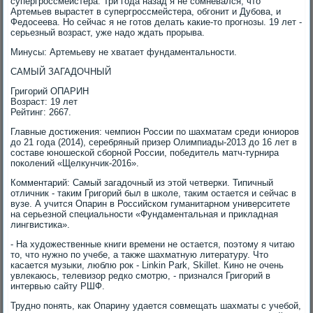
супергроссмейстера. Три года назад я не сомневался, что
Артемьев вырастет в супергроссмейстера, обгонит и Дубова, и
Федосеева. Но сейчас я не готов делать какие-то прогнозы. 19 лет -
серьезный возраст, уже надо ждать прорыва.
Минусы: Артемьеву не хватает фундаментальности.
САМЫЙ ЗАГАДОЧНЫЙ
Григорий ОПАРИН
Возраст: 19 лет
Рейтинг: 2667.
Главные достижения: чемпион России по шахматам среди юниоров
до 21 года (2014), серебряный призер Олимпиады-2013 до 16 лет в
составе юношеской сборной России, победитель матч-турнира
поколений «Щелкунчик-2016».
Комментарий: Самый загадочный из этой четверки. Типичный
отличник - таким Григорий был в школе, таким остается и сейчас в
вузе. А учится Опарин в Российском гуманитарном университете
на серьезной специальности «Фундаментальная и прикладная
лингвистика».
- На художественные книги времени не остается, поэтому я читаю
то, что нужно по учебе, а также шахматную литературу. Что
касается музыки, люблю рок - Linkin Park, Skillet. Кино не очень
увлекаюсь, телевизор редко смотрю, - признался Григорий в
интервью сайту РШФ.
Трудно понять, как Опарину удается совмещать шахматы с учебой,