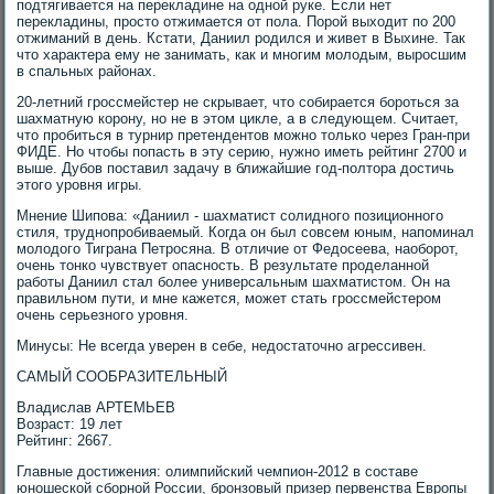
подтягивается на перекладине на одной руке. Если нет
перекладины, просто отжимается от пола. Порой выходит по 200
отжиманий в день. Кстати, Даниил родился и живет в Выхине. Так
что характера ему не занимать, как и многим молодым, выросшим
в спальных районах.
20-летний гроссмейстер не скрывает, что собирается бороться за
шахматную корону, но не в этом цикле, а в следующем. Считает,
что пробиться в турнир претендентов можно только через Гран-при
ФИДЕ. Но чтобы попасть в эту серию, нужно иметь рейтинг 2700 и
выше. Дубов поставил задачу в ближайшие год-полтора достичь
этого уровня игры.
Мнение Шипова: «Даниил - шахматист солидного позиционного
стиля, труднопробиваемый. Когда он был совсем юным, напоминал
молодого Тиграна Петросяна. В отличие от Федосеева, наоборот,
очень тонко чувствует опасность. В результате проделанной
работы Даниил стал более универсальным шахматистом. Он на
правильном пути, и мне кажется, может стать гроссмейстером
очень серьезного уровня.
Минусы: Не всегда уверен в себе, недостаточно агрессивен.
САМЫЙ СООБРАЗИТЕЛЬНЫЙ
Владислав АРТЕМЬЕВ
Возраст: 19 лет
Рейтинг: 2667.
Главные достижения: олимпийский чемпион-2012 в составе
юношеской сборной России, бронзовый призер первенства Европы