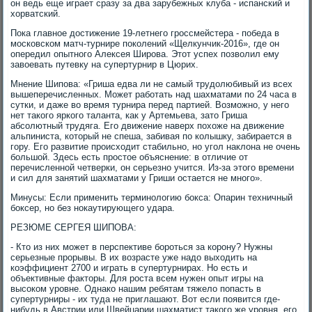
он ведь еще играет сразу за два зарубежных клуба - испанский и
хорватский.
Пока главное достижение 19-летнего гроссмейстера - победа в
московском матч-турнире поколений «Щелкунчик-2016», где он
опередил опытного Алексея Широва. Этот успех позволил ему
завоевать путевку на супертурнир в Цюрих.
Мнение Шипова: «Гриша едва ли не самый трудолюбивый из всех
вышеперечисленных. Может работать над шахматами по 24 часа в
сутки, и даже во время турнира перед партией. Возможно, у него
нет такого яркого таланта, как у Артемьева, зато Гриша
абсолютный трудяга. Его движение наверх похоже на движение
альпиниста, который не спеша, забивая по колышку, забирается в
гору. Его развитие происходит стабильно, но угол наклона не очень
большой. Здесь есть простое объяснение: в отличие от
перечисленной четверки, он серьезно учится. Из-за этого времени
и сил для занятий шахматами у Гриши остается не много».
Минусы: Если применить терминологию бокса: Опарин техничный
боксер, но без нокаутирующего удара.
РЕЗЮМЕ СЕРГЕЯ ШИПОВА:
- Кто из них может в перспективе бороться за корону? Нужны
серьезные прорывы. В их возрасте уже надо выходить на
коэффициент 2700 и играть в супертурнирах. Но есть и
объективные факторы. Для роста всем нужен опыт игры на
высоком уровне. Однако нашим ребятам тяжело попасть в
супертурниры - их туда не приглашают. Вот если появится где-
нибудь в Австрии или Швейцарии шахматист такого же уровня, его