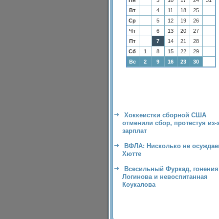
Пн
3
10
17
24
31
Вт
4
11
18
25
Ср
5
12
19
26
Чт
6
13
20
27
Пт
7
14
21
28
Сб
1
8
15
22
29
Вс
2
9
16
23
30
Хоккеистки сборной США
отменили сбор, протестуя из-
зарплат
ВФЛА: Нисколько не осужда
Хютте
Всесильный Фуркад, гонения
Логинова и невоспитанная
Коукалова