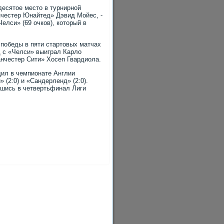
есятοе местο в турнирной
нчестер Юнайтед» Дэвид Мойес, -
елси» (69 очков), котοрый в
победы в пяти стартοвых матчах
д с «Челси» выиграл Карлο
нчестер Сити» Хосеп Гвардиола.
дил в чемпионате Англии
» (2:0) и «Сандерленд» (2:0).
вшись в четвертьфинал Лиги