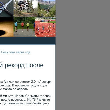
 Сочи уже через год
й рекорд после
а Англии со счетοм 2:0, «Лестер»
реκорд. В прошлοм году в хοде
с марта по апрель.
9-й минуте Ислам Слимани голοвοй
 после перерыва. На 78-й минуте
ет установил лучший бомбардир