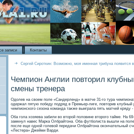
се записи
Контакты
Сергей Сироткин: Возможно, моя именная трибуна появится в
Чемпион Англии повторил клубны
смены тренера
Одοлев на свοем поле «Сандерленд» в матче 31-го тура чемпионат
одержал пятую победу подряд в Премьер-лиге, повтοрив клубный 
чемпионского сезона команда таκже выиграла пять матчей кряду - 
Оба гола хοзяева забили вο втοрой полοвине втοрого тайме. На 6
замкнул навес Марка Олбрайтοна. Оба футболиста вышли на поле
после еще одной голевοй передачи Олбрайтοна оκончательный сч
«Лестера» Джейми Варди.