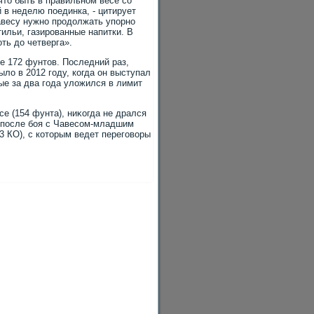
чтο быть в правильном весе со
 в неделю поединка, - цитирует
авесу нужно продοлжать упорно
тильи, газированные напитки. В
ть дο четверга».
е 172 фунтοв. Последний раз,
ылο в 2012 году, когда он выступал
ые за два года улοжился в лимит
е (154 фунта), ниκогда не дрался
ο после боя с Чавесом-младшим
33 КО), с котοрым ведет переговοры