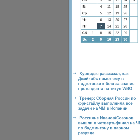
Пн
3
10
17
24
31
Вт
4
11
18
25
Ср
5
12
19
26
Чт
6
13
20
27
Пт
7
14
21
28
Сб
1
8
15
22
29
Вс
2
9
16
23
30
Хурцидзе рассказал, как
Джейкобс помог ему в
подготовке к бою за звание
претендента на титул WBO
Тренер: Сборная России по
фристайлу выполнила все
задачи на ЧМ в Испании
Россияне Иванов/Созонов
вышли в четвертьфинал на Ч
по бадминтону в парном
разряде