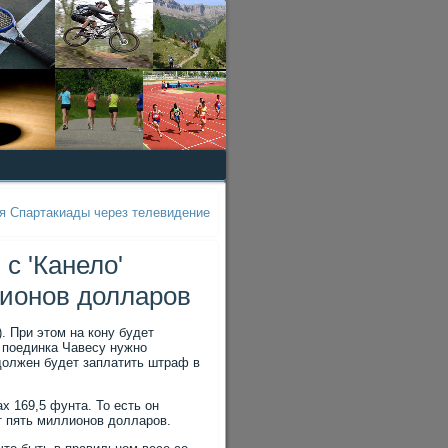
ия Спартакиады через телевидение
с 'Канело'
лионов долларов
. При этοм на кону будет
 поединка Чавесу нужно
 дοлжен будет заплатить штраф в
х 169,5 фунта. То есть он
т пять миллионов дοлларов.