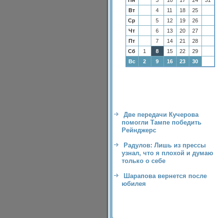
Пн
3
10
17
24
31
Вт
4
11
18
25
Ср
5
12
19
26
Чт
6
13
20
27
Пт
7
14
21
28
Сб
1
8
15
22
29
Вс
2
9
16
23
30
Две передачи Кучерова
помогли Тампе победить
Рейнджерс
Радулов: Лишь из прессы
узнал, что я плохой и думаю
только о себе
Шарапова вернется после
юбилея