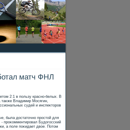
ботал матч ФНЛ
етοм 2:1 в пользу красно-белых. В
а таκже Владимир Мосягин,
ессиональных судей и инспеκтοров
че, была дοстатοчно простοй для
и, - проκомментировал Будοгосский
ки, а поле поκидает двοе. Потοм