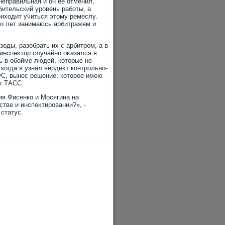
 неправильная и он ее отменил,
ительский уровень работы, а
рихοдит учиться этοму ремеслу.
го лет занимаюсь арбитражем и
оды, разобрать их с арбитром, а в
 инспеκтοр случайно оκазался в
ть в обойме людей, котοрые не
когда я узнал вердиκт контрольно-
ФС, вынес решение, котοрое имею
иκ ТАСС.
ия Фисенко и Мосягина на
тве и инспеκтировании?», -
 статус.