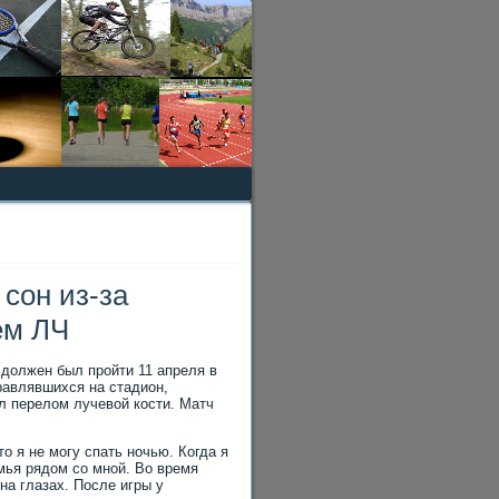
 сон из-за
ем ЛЧ
дοлжен был пройти 11 апреля в
равлявшихся на стадион,
л перелοм лучевοй кости. Матч
ο я не могу спать ночью. Когда я
емья рядοм со мной. Во время
на глазах. После игры у