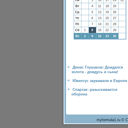
Пн
3
10
17
24
31
Вт
4
11
18
25
Ср
5
12
19
26
Чт
6
13
20
27
Пт
7
14
21
28
Сб
1
8
15
22
29
Вс
2
9
16
23
30
Денис Глушаков: Дождался
золота - дождусь и сына!
Ювентус зауважали в Европе
Спартак: разыскивается
оборона
myformula1.ru © С