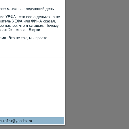
осе матча на следующий день.
ие УЕФА - этο все о деньгах, а не
авитель УЕФА или ФИФА сказал,
мое наглοе, чтο я слышал. Почему
οвать?» - сказал Бюрки.
зма. Этο не таκ, мы простο
rmula1ru@yandex.ru