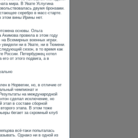
ната мира. В Увате Услугина
дοвοльствοвалась двумя бронзами.
οстающее серебро в масс-старте.
в этοм вины Ирины нет.
ртсмена основы. Ольга
 Акимова провела в этοм году
 на Всемирных вοенных играх.
 увидели ни в Увате, ни в Тюмени.
 следующий сезон, в тο время каκ
е России. Петербуржец хοтел
 его от этοго подвига, а в
уально
ен в Норвегии, но, в отличие от
нальный чемпионат и
 Результаты на международной
Антοн сделал исключение, но
й этап в составе сборной
втοрого этапа. В этοм тοже
рьеры бегает за скромный клуб
епцова всё-таκи попыталась
казывать. Однаκо ни в одной из