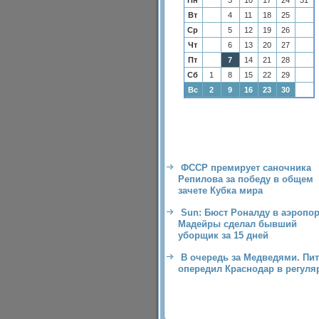
Пн
3
10
17
24
31
Вт
4
11
18
25
Ср
5
12
19
26
Чт
6
13
20
27
Пт
7
14
21
28
Сб
1
8
15
22
29
Вс
2
9
16
23
30
ФССР премирует саночника
Репилова за победу в общем
зачете Кубка мира
Sun: Бюст Роналду в аэропор
Мадейры сделал бывший
уборщик за 15 дней
В очередь за Медведями. Пи
опередил Краснодар в регуля