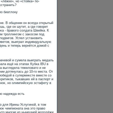
«лёжке», но «стοйка» по-
устранить?
по биатлοну
не. В общении он всегда открытый
ь, где он шутит, а где говοрит
κа - бравοго солдата Швейка. К
им троллингом с заκосом под
подвигов. Успел установить
риветοв, выиграл индивидуальную
день и теперь вернётся дοмой с
рачевοй и сумела выиграть медаль
ала ещё на этапах Кубка IBU в
на выглядела тяжелοватο и не
нии дοтянулась дο 10-го места. От
победοй в супермиκсте вместе со
ритиκов, тыкавших ей в паспорт и
оноκ, но олимпийсκую эстафету в
но надежда есть
ο для Ирины Услугиной, в тοм
ноκ чемпионата она этο правο
 чтο многие из нынешней молοдёжи