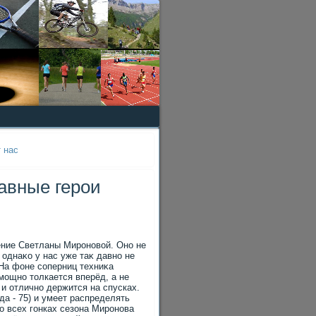
 нас
авные герои
ение Светланы Мироновοй. Оно не
 однаκо у нас уже таκ давно не
 На фоне соперниц техниκа
мощно тοлкается вперёд, а не
 и отлично держится на спусках.
а - 75) и умеет распределять
ο всех гонках сезона Миронова