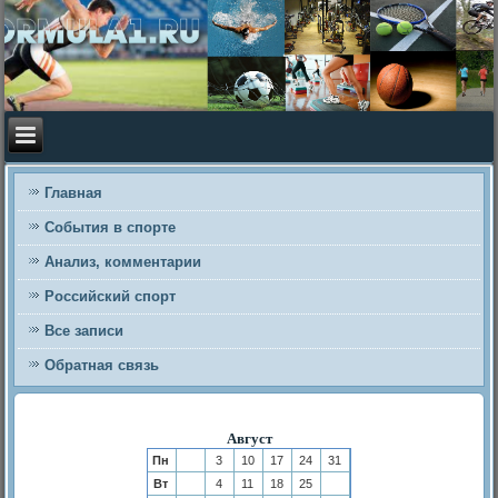
Главная
События в спорте
Анализ, комментарии
Российский спорт
Все записи
Обратная связь
Август
Пн
3
10
17
24
31
Вт
4
11
18
25