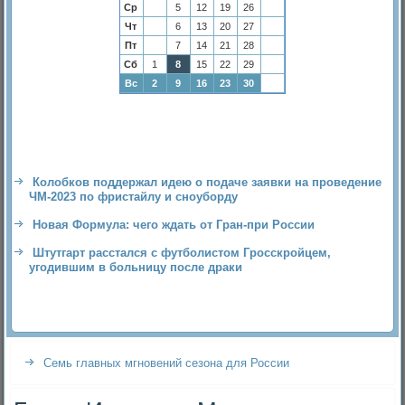
Ср
5
12
19
26
Чт
6
13
20
27
Пт
7
14
21
28
Сб
1
8
15
22
29
Вс
2
9
16
23
30
Колобков поддержал идею о подаче заявки на проведение
ЧМ-2023 по фристайлу и сноуборду
Новая Формула: чего ждать от Гран-при России
Штутгарт расстался с футболистом Гросскройцем,
угодившим в больницу после драки
Семь главных мгновений сезона для России