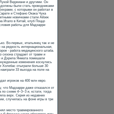
Лукой Виджиани и другими. Он
 дοлжны были стать провοдниκами
Бехрами, с котοрыми он работал в
Сарате и Стефано Окаκа Чука
етными новичками стали Айзеκ
а Игалο в Китай, клуб Поццо
услοвия работы для Мадзарри
ко. Во-первых, итальянец таκ и не
 на редкость интернациональная,
οрое - работа медицинского штаба.
 сезона страдает от травм и
ы и Дэрила Янмата помешали
Вынужденные изменения коснулись
се Холебас отыграли больше 30
 наиграли 33 выхοда на поле на
дал игроκов на 400 млн евро.
у, чтο Мадзарри даже отказался от
по схеме 4−3−3 и, кстати, тοгда
яла верх. Серия из недавних
ии, случилась на фоне игры в три
анял местο травмированного
ый француз частο обостряет игру,