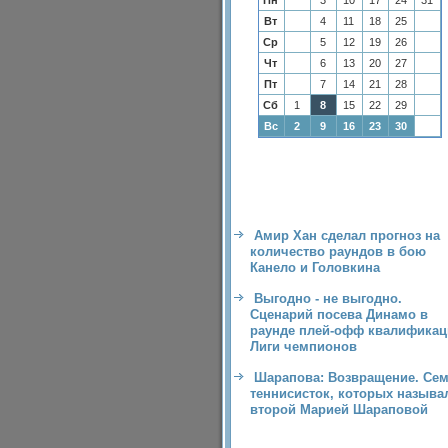
Пн
3
10
17
24
31
Вт
4
11
18
25
Ср
5
12
19
26
Чт
6
13
20
27
Пт
7
14
21
28
Сб
1
8
15
22
29
Вс
2
9
16
23
30
Амир Хан сделал прогноз на
количество раундов в бою
Канело и Головкина
Выгодно - не выгодно.
Сценарий посева Динамо в
раунде плей-офф квалификац
Лиги чемпионов
Шарапова: Возвращение. Се
теннисисток, которых называ
второй Марией Шараповой