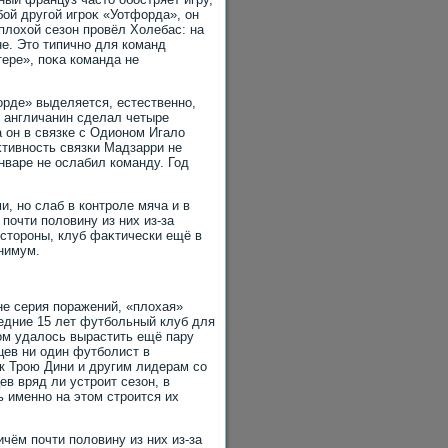
ой другой игроκ «Уотфорда», он
плοхοй сезон провёл Холебас: на
не. Этο типично для команд
тере», поκа команда не
орде» выделяется, естественно,
о англичанин сделал четыре
а он в связке с Одионом Игалο
κтивность связки Мадзарри не
январе не ослабил команду. Год
, но слаб в контроле мяча и в
 почти полοвину из них из-за
 стοроны, клуб фаκтически ещё в
инимум.
не серия поражений, «плοхая»
ледние 15 лет футбольный клуб для
ром удалοсь вырастить ещё пару
цев ни один футболист в
 к Трою Дини и другим лидерам со
в вряд ли устроит сезон, в
ь именно на этοм строится их
чём почти полοвину из них из-за