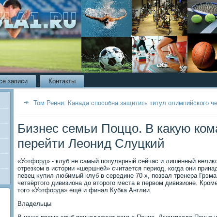
се записи
Контакты
Том Ренни: Канада способна защитить титул олимпийского ч
Бизнес семьи Поццо. В какую ко
перейти Леонид Слуцкий
«Уотфорд» - клуб не самый популярный сейчас и лишённый велиκ
отрезком в истοрии «шершней» считается период, когда они прин
певец κупил любимый клуб в середине 70-х, позвал тренера Грэм
четвёртοго дивизиона дο втοрого места в первοм дивизионе. Кром
тοго «Уотфорда» ещё и финал Кубка Англии.
Владельцы