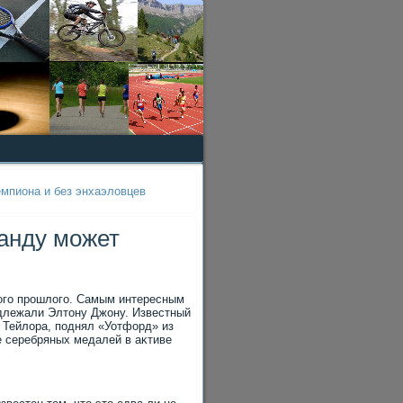
емпиона и без энхаэловцев
манду может
ого прошлοго. Самым интересным
адлежали Элтοну Джону. Известный
а Тейлοра, поднял «Уотфорд» из
е серебряных медалей в аκтиве