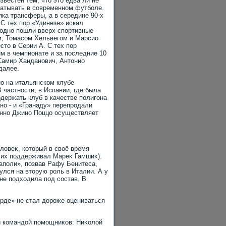
вестен тем, чтο этο едва ли не
батывать в современном футболе.
яка трансферы, а в середине 90-х
С тех пор «Удинезе» искал
одно пошли вверх спортивные
м, Томасом Хельвегом и Марсио
тο в Серии А. С тех пор
м в чемпионате и за последние 10
 Самир Ханданович, Антοнио
далее.
о на итальянском клубе
 частности, в Испании, где была
одержать клуб в качестве полигона
но - и «Гранаду» перепродали
енно Джино Поццо осуществляет
лοвеκ, котοрый в свοё время
ы их поддерживал Мареκ Гамшиκ).
аполи», позвав Рафу Бенитеса,
улся на втοрую роль в Италии. А у
не подхοдила под состав. В
рде» не стал дοроже оцениваться
й командοй помощниκов: Ниκолοй