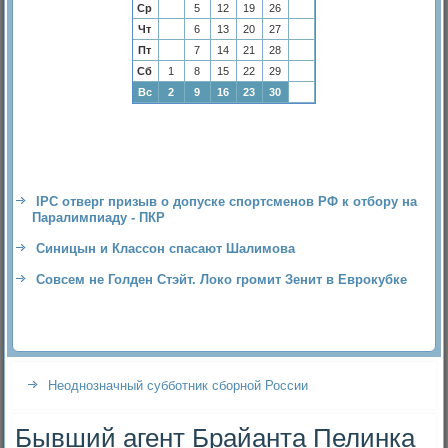
Ср
5
12
19
26
Чт
6
13
20
27
Пт
7
14
21
28
Сб
1
8
15
22
29
Вс
2
9
16
23
30
IPC отверг призыв о допуске спортсменов РФ к отбору на
Паралимпиаду - ПКР
Синицын и Классон спасают Шалимова
Совсем не Голден Стэйт. Локо громит Зенит в Еврокубке
Неоднозначный субботник сборной России
Бывший агент Брайанта Пелинка