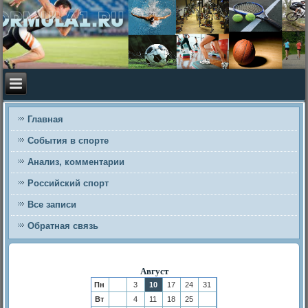
Главная
События в спорте
Анализ, комментарии
Российский спорт
Все записи
Обратная связь
Август
Пн
3
10
17
24
31
Вт
4
11
18
25