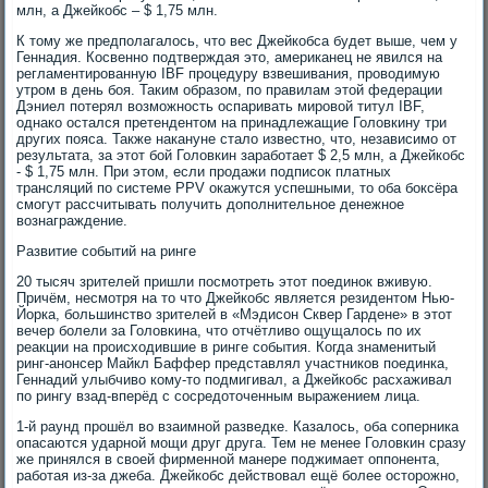
млн, а Джейкобс – $ 1,75 млн.
К тому же предполагалось, что вес Джейкобса будет выше, чем у
Геннадия. Косвенно подтверждая это, американец не явился на
регламентированную IBF процедуру взвешивания, проводимую
утром в день боя. Таким образом, по правилам этой федерации
Дэниел потерял возможность оспаривать мировой титул IBF,
однако остался претендентом на принадлежащие Головкину три
других пояса. Также накануне стало известно, что, независимо от
результата, за этот бой Головкин заработает $ 2,5 млн, а Джейкобс
- $ 1,75 млн. При этом, если продажи подписок платных
трансляций по системе PPV окажутся успешными, то оба боксёра
смогут рассчитывать получить дополнительное денежное
вознаграждение.
Развитие событий на ринге
20 тысяч зрителей пришли посмотреть этот поединок вживую.
Причём, несмотря на то что Джейкобс является резидентом Нью-
Йорка, большинство зрителей в «Мэдисон Сквер Гардене» в этот
вечер болели за Головкина, что отчётливо ощущалось по их
реакции на происходившие в ринге события. Когда знаменитый
ринг-анонсер Майкл Баффер представлял участников поединка,
Геннадий улыбчиво кому-то подмигивал, а Джейкобс расхаживал
по рингу взад-вперёд с сосредоточенным выражением лица.
1-й раунд прошёл во взаимной разведке. Казалось, оба соперника
опасаются ударной мощи друг друга. Тем не менее Головкин сразу
же принялся в своей фирменной манере поджимает оппонента,
работая из-за джеба. Джейкобс действовал ещё более осторожно,