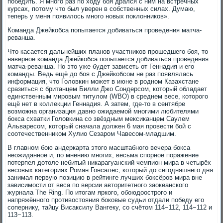
победить. Я много раз по ходу боя дрался с ним на встречных
курсах, потому что был уверен в собственных силах. Думаю,
теперь у меня появилось много новых поклонников».
Команда Джейкобса попытается добиваться проведения матча-
реванша.
Что касается дальнейших планов участников прошедшего боя, то
наверное команда Джейкобса попытается добиваться проведения
матча-реванша. Но это уже будет зависеть от Геннадия и его
команды. Ведь ещё до боя с Джейкобсом не раз появлялась
информация, что Головкин может в июне в родном Казахстане
сразиться с британцем Билли Джо Сондерсом, который обладает
единственным мировым титулом (WBO) в среднем весе, которого
ещё нет в коллекции Геннадия. А затем, где-то в сентябре
возможна организация давно ожидаемой многими любителями
бокса схватки Головкина со звёздным мексиканцем Саулем
Альваресом, который сначала должен 6 мая провести бой с
соотечественником Хулио Сезаром Чавесом-младшим.
В главном бою андеркарта этого масштабного вечера бокса
неожиданное и, по мнению многих, весьма спорное поражение
потерпел дотоле небитый никарагуанский чемпион мира в четырёх
весовых категориях Роман Гонсалес, который до сегодняшнего дня
занимал первую позицию в рейтинге лучших боксёров мира вне
зависимости от веса по версии авторитетного заокеанского
журнала The Ring. По итогам яркого, обоюдоострого и
напряжённого противостояния боковые судьи отдали победу его
сопернику, тайцу Висаксилу Вангеку, со счётом 114−112, 114−112 и
113−113.