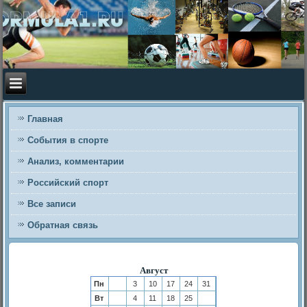
Главная
События в спорте
Анализ, комментарии
Российский спорт
Все записи
Обратная связь
Август
Пн
3
10
17
24
31
Вт
4
11
18
25