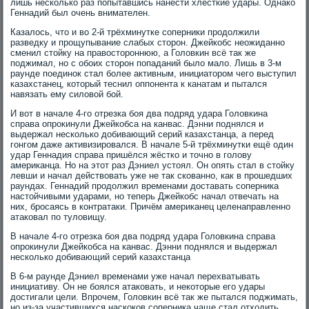
лишь несколько раз попытавшись нанести хлёсткие удары. Однако
Геннадий был очень внимателен.
Казалось, что и во 2-й трёхминутке соперники продолжили
разведку и прощупывание слабых сторон. Джейкобс неожиданно
сменил стойку на правостороннюю, а Головкин всё так же
поджимал, но с обоих сторон попаданий было мало. Лишь в 3-м
раунде поединок стал более активным, инициатором чего выступил
казахстанец, который теснил оппонента к канатам и пытался
навязать ему силовой бой.
И вот в начале 4-го отрезка боя два подряд удара Головкина
справа опрокинули Джейкобса на канвас. Дэнни поднялся и
выдержал несколько добивающий серий казахстанца, а перед
гонгом даже активизировался. В начале 5-й трёхминутки ещё один
удар Геннадия справа пришёлся жёстко и точно в голову
американца. Но на этот раз Дэниел устоял. Он опять стал в стойку
левши и начал действовать уже не так скованно, как в прошедших
раундах. Геннадий продолжил временами доставать соперника
настойчивыми ударами, но теперь Джейкобс начал отвечать на
них, бросаясь в контратаки. Причём американец целенаправленно
атаковал по туловищу.
В начале 4-го отрезка боя два подряд удара Головкина справа
опрокинули Джейкобса на канвас. Дэнни поднялся и выдержал
несколько добивающий серий казахстанца
В 6-м раунде Дэниел временами уже начал перехватывать
инициативу. Он не боялся атаковать, и некоторые его удары
достигали цели. Впрочем, Головкин всё так же пытался поджимать,
но из-за участившихся наскоков соперника чаще стал отходить