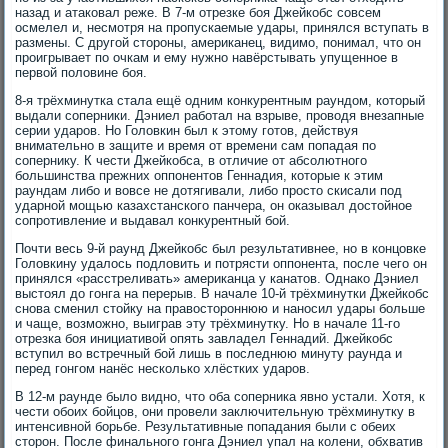
назад и атаковал реже. В 7-м отрезке боя Джейкобс совсем
осмелел и, несмотря на пропускаемые удары, принялся вступать в
размены. С другой стороны, американец, видимо, понимал, что он
проигрывает по очкам и ему нужно навёрстывать упущенное в
первой половине боя.
8-я трёхминутка стала ещё одним конкурентным раундом, который
выдали соперники. Дэниел работал на взрыве, проводя внезапные
серии ударов. Но Головкин был к этому готов, действуя
внимательно в защите и время от времени сам попадая по
сопернику. К чести Джейкобса, в отличие от абсолютного
большинства прежних оппонентов Геннадия, которые к этим
раундам либо и вовсе не дотягивали, либо просто скисали под
ударной мощью казахстанского панчера, он оказывал достойное
сопротивление и выдавал конкурентный бой.
Почти весь 9-й раунд Джейкобс был результативнее, но в концовке
Головкину удалось подловить и потрясти оппонента, после чего он
принялся «расстреливать» американца у канатов. Однако Дэниел
выстоял до гонга на перерыв. В начале 10-й трёхминутки Джейкобс
снова сменил стойку на правостороннюю и наносил удары больше
и чаще, возможно, выиграв эту трёхминутку. Но в начале 11-го
отрезка боя инициативой опять завладел Геннадий. Джейкобс
вступил во встречный бой лишь в последнюю минуту раунда и
перед гонгом нанёс несколько хлёстких ударов.
В 12-м раунде было видно, что оба соперника явно устали. Хотя, к
чести обоих бойцов, они провели заключительную трёхминутку в
интенсивной борьбе. Результативные попадания были с обеих
сторон. После финального гонга Дэниел упал на колени, обхватив