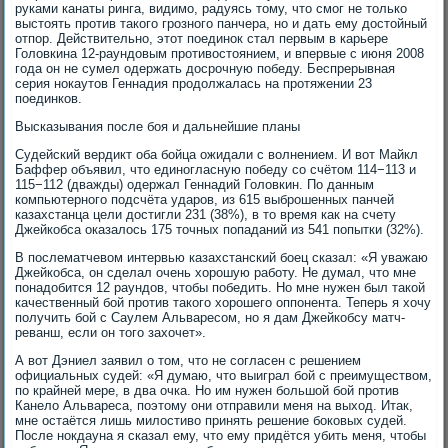
руками канаты ринга, видимо, радуясь тому, что смог не только
выстоять против такого грозного панчера, но и дать ему достойный
отпор. Действительно, этот поединок стал первым в карьере
Головкина 12-раундовым противостоянием, и впервые с июня 2008
года он не сумел одержать досрочную победу. Беспрерывная
серия нокаутов Геннадия продолжалась на протяжении 23
поединков.
Высказывания после боя и дальнейшие планы
Судейский вердикт оба бойца ожидали с волнением. И вот Майкл
Баффер объявил, что единогласную победу со счётом 114−113 и
115−112 (дважды) одержал Геннадий Головкин. По данным
компьютерного подсчёта ударов, из 615 выброшенных панчей
казахстанца цели достигли 231 (38%), в то время как на счету
Джейкобса оказалось 175 точных попаданий из 541 попытки (32%).
В послематчевом интервью казахстанский боец сказал: «Я уважаю
Джейкобса, он сделал очень хорошую работу. Не думал, что мне
понадобится 12 раундов, чтобы победить. Но мне нужен был такой
качественный бой против такого хорошего оппонента. Теперь я хочу
получить бой с Саулем Альваресом, но я дам Джейкобсу матч-
реванш, если он того захочет».
А вот Дэниел заявил о том, что не согласен с решением
официальных судей: «Я думаю, что выиграл бой с преимуществом,
по крайней мере, в два очка. Но им нужен большой бой против
Канело Альвареса, поэтому они отправили меня на выход. Итак,
мне остаётся лишь милостиво принять решение боковых судей.
После нокдауна я сказал ему, что ему придётся убить меня, чтобы