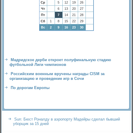
Ср
5
12
19
26
Чт
6
13
20
27
Пт
7
14
21
28
Сб
1
8
15
22
29
Вс
2
9
16
23
30
Мадридское дерби откроет полуфинальную стадию
футбольной Лиги чемпионов
Российским военным вручены награды CISM за
организацию и проведение игр в Сочи
По дорогам Европы
Sun: Бюст Роналду в аэропорту Мадейры сделал бывший
уборщик за 15 дней