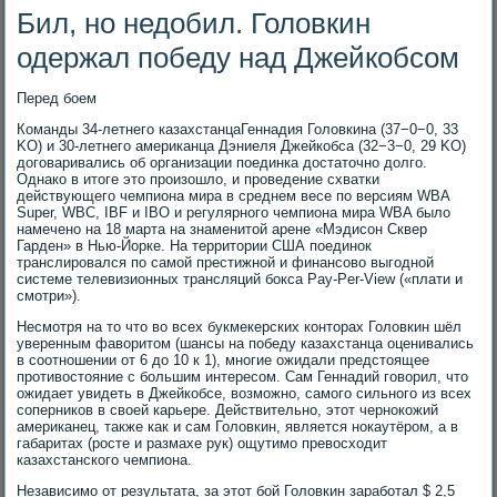
Бил, но недобил. Головкин
одержал победу над Джейкобсом
Перед боем
Команды 34-летнего казахстанцаГеннадия Головкина (37−0−0, 33
KO) и 30-летнего американца Дэниеля Джейкобса (32−3−0, 29 KO)
договаривались об организации поединка достаточно долго.
Однако в итоге это произошло, и проведение схватки
действующего чемпиона мира в среднем весе по версиям WBA
Super, WBC, IBF и IBO и регулярного чемпиона мира WBA было
намечено на 18 марта на знаменитой арене «Мэдисон Сквер
Гарден» в Нью-Йорке. На территории США поединок
транслировался по самой престижной и финансово выгодной
системе телевизионных трансляций бокса Pay-Per-View («плати и
смотри»).
Несмотря на то что во всех букмекерских конторах Головкин шёл
уверенным фаворитом (шансы на победу казахстанца оценивались
в соотношении от 6 до 10 к 1), многие ожидали предстоящее
противостояние с большим интересом. Сам Геннадий говорил, что
ожидает увидеть в Джейкобсе, возможно, самого сильного из всех
соперников в своей карьере. Действительно, этот чернокожий
американец, также как и сам Головкин, является нокаутёром, а в
габаритах (росте и размахе рук) ощутимо превосходит
казахстанского чемпиона.
Независимо от результата, за этот бой Головкин заработал $ 2,5