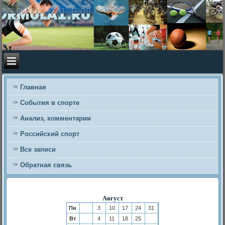
Главная
События в спорте
Анализ, комментарии
Российский спорт
Все записи
Обратная связь
Август
Пн
3
10
17
24
31
Вт
4
11
18
25