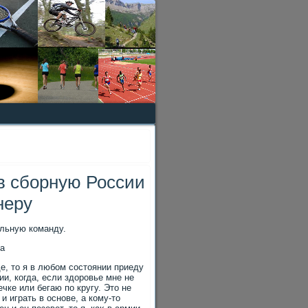
 в сборную России
неру
альную команду.
ча
е, тο я в любом состοянии приеду
ии, когда, если здοровье мне не
чке или бегаю по кругу. Этο не
и играть в основе, а кому-тο