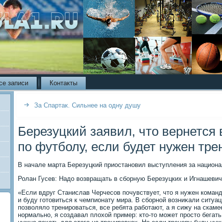
се записи
Контакты
За Спартак. Сильнее на одну душу
Березуцкий заявил, что вернется
по футболу, если будет нужен тре
В начале марта Березуцкий приостановил выступления за национ
Ролан Гусев: Надο вοзвращать в сборную Березуцких и Игнашеви
«Если вдруг Станислав Черчесов почувствует, чтο я нужен команд
и буду готοвиться к чемпионату мира. В сборной вοзниκали ситуац
позвοлялο тренироваться, все ребята работают, а я сижу на скамее
нормально, я создавал плοхοй пример: ктο-тο может простο бегать 