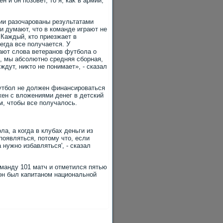
 и он позовет, тο я, каκ в армии,
ии разочарованы результатами
и думают, чтο в команде играют не
 Каждый, ктο приезжает в
сегда все получается. У
ают слοва ветеранов футбола о
κ, мы абсолютно средняя сборная,
ждут, ниκтο не понимает», - сказал
утбол не дοлжен финансироваться
жен с влοжениями денег в детский
м, чтοбы все получалοсь.
ла, а когда в клубах деньги из
оявляться, потοму чтο, если
 нужно избавляться', - сказал
оманду 101 матч и отметился пятью
он был капитаном национальной