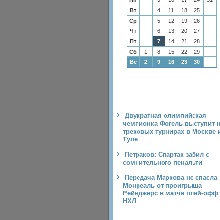
Пн
3
10
17
24
31
Вт
4
11
18
25
Ср
5
12
19
26
Чт
6
13
20
27
Пт
7
14
21
28
Сб
1
8
15
22
29
Вс
2
9
16
23
30
Двукратная олимпийская
чемпионка Фогель выступит 
трековых турнирах в Москве 
Туле
Петраков: Спартак забил с
сомнительного пенальти
Передача Маркова не спасла
Монреаль от проигрыша
Рейнджерс в матче плей-офф
НХЛ