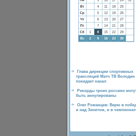
Пн
3
10
17
24
31
Вт
4
11
18
25
Ср
5
12
19
26
Чт
6
13
20
27
Пт
7
14
21
28
Сб
1
8
15
22
29
Вс
2
9
16
23
30
Глава дирекции спортивных
трансляций Матч ТВ Володин
покидает канал
Рекорды троих россиян могу
быть аннулированы
Олег Романцев: Верю в побед
и над Зенитом, и в чемпионат