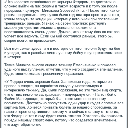
«Что касается возобновления карьеры Федором, то достаточно
сложно выйти на пик формы в таком возрасте и к тому же после
перерыва, - цитирует Минакова Sobesednik.ru. - После того, как он
решил продолжить, ему нужно было год-полтора просто для того,
чтобы вернуть те кондиции, которые у него были при постоянных
тренировках раньше. Я знаю на своей практике: растерять
мышечную чувствительность довольно несложно, а
восстанавливать очень долго. Думаю, что к этому бою он как раз
успеет все вернуть. Если бы бой состоялся раньше, этого бы,
скорее всего, не произошло».
Вся моя семья здесь, и я в восторге от того, что они будут на бое
и увидят, как я разобью лицо лучшему бойцу в супертяжелом весе
в истории.
Также Минаков высоко оценил технику Емельяненко и пожелал
удачного выступления, отметив, что у него создается впечатление,
будто многие желают россиянину поражения.
«У Федора очень хорошая база. За пиковые годы, которые он
провел в спорте, он наработал самую универсальную и
интересную технику. Да, были поражения, но это такой вид спорта,
что от них никто не застрахован, - подчеркнул он. - На тот бой с
Фабио Мальдонадо, который был, тоже можно по-разному
посмотреть. Достаточно пропустить один удар и будет сломана вся
картина боя. Хочется призвать болеть за нашего спортсмена, за
нашего героя спортивного, потому что сейчас я слышу от многих,
что Федор не тот и ему будет очень тяжело. Хотелось бы пожелать
победы нашему спортсмену, потому что создается впечатление,
что ждут обратного».