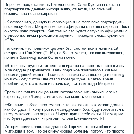
Впрочем, представитель Емельяненко Юлия Куклина не стала
подтверждать данную информацию, отметив, что пока бой
официально не анонсирован.
«К сожалению, данную информацию я не могу пока подтвердить,
поскольку бой с Митрионом пока официально не анонсирован. Пока
об этом рано говорить. Как только это будет озвучено официально,
с удовольствием прокомментируем», - приводит слова Куклиной
«СЭ».
Напомним, что поединок должен был состояться в ночь на 19
февраля в Сан-Хосе (США), но был отменен, так как американец
попал в больницу из-за болезни почек.
«Это очень трудно и тяжело, я опирался на свое тело всю жизнь.
Мое сердце разрывается, ведь подобное произошло в самый
неподходящий момент. Болевые спазмы начались еще в пятницу,
но в субботу с утра мне стало гораздо хуже, а затем врачи
сообщили, что это камни в почках», - сказал тогда Митрион.
Сразу несколько бойцов были готовы заменить выбывшего из
строя, однако Федор сам отказался менять соперника.
«Желание любого спортсмена - это выступать как можно дольше,
как бог даст. Я хочу провести следующий бой, буду готовиться к
нему максимально хорошо. Я чувствую в себе силы. Посмотрим,
что будет дальше», - приводит слова Емельяненко RT.
История получилась скандальной. Горячие головы обвинили
Митриона в том, что он симулировал болезнь, потому что просто