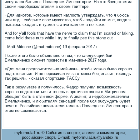
испугался биться с Последним Императором. На это боец ответил
своим недоброжелателям в своем твиттере.
«Для идиотов, которые имеют наглость утверждать, что я боюсь
или лгу, - соберите свое мужество, чтобы подойти ко мне, когда я
пытаюсь сходить в туалет с этим камнем в почках».
And for y'all fools that have the nerve to claim that I'm scared or faking,
come hold these nuts while I try to finally pee this stone out
- Matt Mitrione (@mattmitrione) 19 февраля 2017 г.
После этого было объявлено о том, что следующий бой
Емельяненко сможет провести в мае-июне 2017 года.
«Для меня предпочтительно май-июнь, чтобы можно было хорошо
подготовиться. Я не переживал из-за отмены боя, значит, господь
так решил», - сказал спортсмен ТАССу.
Так в результате и получилось. Федор получил возможность
хорошо подготовиться и теперь в противостоянии с Митрионом
обещает быть в отличной форме. А значит, и недоброжелателям
Емельяненко, и любителям сенсаций после боя обсуждать будет
нечего. Российские почитатели таланта Последнего Императора в
этом не сомневаются.
myformula1.ru © События в спорте, анализ и комментарии,
российский спорт. E-mail: myformula1ru@yandex.ru