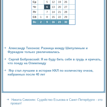
Ср
5
12
19
26
Чт
6
13
20
27
Пт
7
14
21
28
Сб
1
8
15
22
29
Вс
2
9
16
23
30
Александр Тихонов: Разница между Шипулиным и
Фуркадом только увеличивалась
Сергей Бобровский: Я не буду бить себя в грудь и кричать,
что поеду на Олимпиаду
Ягр стал лучшим в истории НХЛ по количеству очков,
набранных после 40 лет
Никита Симонян: Судейство Еськова в Санкт-Петербурге - это
провал!