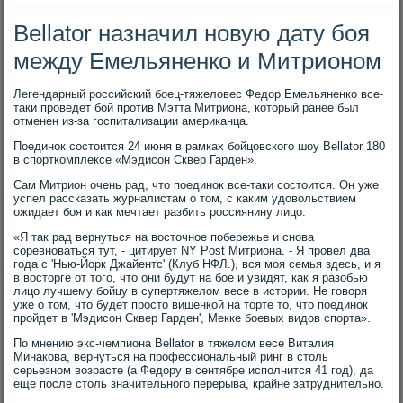
Bellator назначил новую дату боя
между Емельяненко и Митрионом
Легендарный российский боец-тяжеловес Федор Емельяненко все-
таки проведет бой против Мэтта Митриона, который ранее был
отменен из-за госпитализации американца.
Поединок состоится 24 июня в рамках бойцовского шоу Bellator 180
в спорткомплексе «Мэдисон Сквер Гарден».
Сам Митрион очень рад, что поединок все-таки состоится. Он уже
успел рассказать журналистам о том, с каким удовольствием
ожидает боя и как мечтает разбить россиянину лицо.
«Я так рад вернуться на восточное побережье и снова
соревноваться тут, - цитирует NY Post Митриона. - Я провел два
года с 'Нью-Йорк Джайентс' (Клуб НФЛ.), вся моя семья здесь, и я
в восторге от того, что они будут на бое и увидят, как я разобью
лицо лучшему бойцу в супертяжелом весе в истории. Не говоря
уже о том, что будет просто вишенкой на торте то, что поединок
пройдет в 'Мэдисон Сквер Гарден', Мекке боевых видов спорта».
По мнению экс-чемпиона Bellator в тяжелом весе Виталия
Минакова, вернуться на профессиональный ринг в столь
серьезном возрасте (а Федору в сентябре исполнится 41 год), да
еще после столь значительного перерыва, крайне затруднительно.