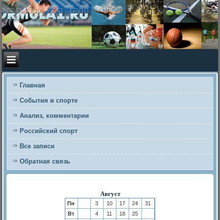
Главная
События в спорте
Анализ, комментарии
Российский спорт
Все записи
Обратная связь
Август
Пн
3
10
17
24
31
Вт
4
11
18
25