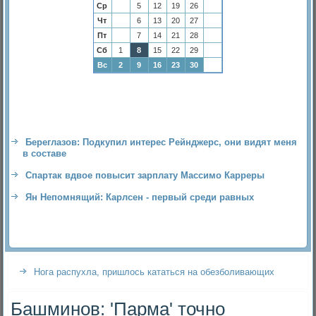
Ср
5
12
19
26
Чт
6
13
20
27
Пт
7
14
21
28
Сб
1
8
15
22
29
Вс
2
9
16
23
30
Береглазов: Подкупил интерес Рейнджерс, они видят меня
в составе
Спартак вдвое повысит зарплату Массимо Карреры
Ян Непомнящий: Карлсен - первый среди равных
Нога распухла, пришлось кататься на обезболивающих
Башминов: 'Парма' точно