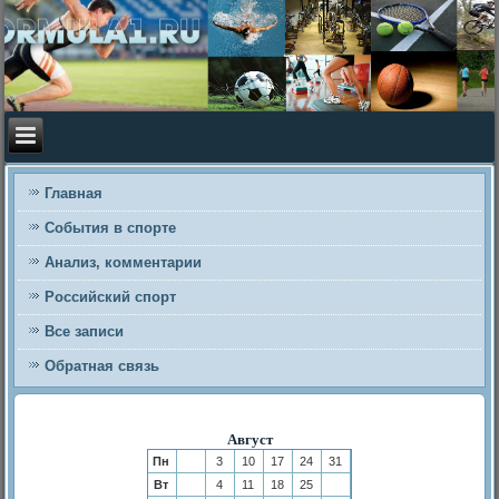
Главная
События в спорте
Анализ, комментарии
Российский спорт
Все записи
Обратная связь
Август
Пн
3
10
17
24
31
Вт
4
11
18
25