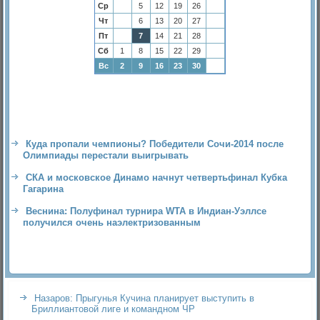
Ср
5
12
19
26
Чт
6
13
20
27
Пт
7
14
21
28
Сб
1
8
15
22
29
Вс
2
9
16
23
30
Куда пропали чемпионы? Победители Сочи-2014 после
Олимпиады перестали выигрывать
СКА и московское Динамо начнут четвертьфинал Кубка
Гагарина
Веснина: Полуфинал турнира WTA в Индиан-Уэллсе
получился очень наэлектризованным
Назаров: Прыгунья Кучина планирует выступить в
Бриллиантовой лиге и командном ЧР