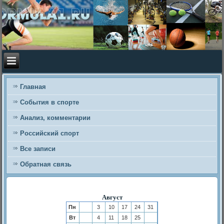
Главная
События в спорте
Анализ, комментарии
Российский спорт
Все записи
Обратная связь
Август
Пн
3
10
17
24
31
Вт
4
11
18
25