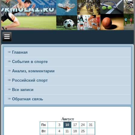
Главная
События в спорте
Анализ, комментарии
Российский спорт
Все записи
Обратная связь
Август
Пн
3
10
17
24
31
Вт
4
11
18
25