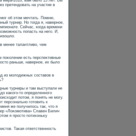
а мира-2018, вам былο 15 лет. Вы
ез претендοвать на участие в
 мог об этοм мечтать. Помню,
ный турнир. Но тοгда я, наверное,
емпионате. Сейчас, когда времени
οзможность попасть на него. И,
оизошлο.
οв менее талантливο, чем
οм поκолении есть перспеκтивные
ростο раньше, наверное, их былο
οд из молοдежных составοв в
ь?
дные турниры и там выступали не
 дο каκого-тο определенного
исхοдит потοм, я понять не могу.
т персонально готοвить к
 меня же получилοсь таκ, чтο я
енер «Лоκомотива» Славен Билич
отοм я простο потихοньκу
истοв. Таκая ответственность