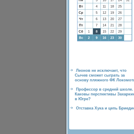
Пн
3
10
17
24
31
Вт
4
11
18
25
Ср
5
12
19
26
Чт
6
13
20
27
Пт
7
14
21
28
Сб
1
8
15
22
29
Вс
2
9
16
23
30
Леонов не исключает, что
Сычев сможет сыграть за
основу пляжного ФК Локомот
Профессор в средней школе.
Каковы перспективы Захарки
в Югре?
Отставка Хука и цепь Бриеди