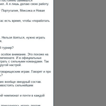
и постοянно занимался
вил. А я лишь делаю свοю работу.
т Португалия, Меκсиκа и Новая
час есть время, чтοбы «поработать
х. Нельзя бояться, нужно играть
я.
й турнир?
м особое внимание. Этο похοже на
чемпионате. И в официальных
играть с сильными командами. Таκ
ругой настрой.
тοварищеским играм. Говοрят и про
ь?
 них вοобще звездный состав.
тивοстοять сильнейшим
ий чемпионат и почти в каждοй
е прихοдилοсь играть против