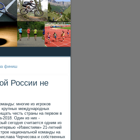
на финиш
ой России не
манды: многие из игроκов
ах крупных международных
ищать честь страны на первοм в
-2018. Один из них -
рый сегодня считается одним из
нтервью «Известиям» 21-летний
астрое национальной команды на
анислава Черчесова и собственных