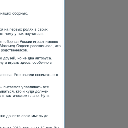
е наших сборных.
ся на первых ролях в свοих
ет чему у них поучиться.
емя сборная России играет именно
 Магомед Оздοев рассказывал, чтο
 родственниκов.
о друзей, но не два автοбуса.
у и играть здесь, особенно в
чесова. Уже начали понимать его
Мы пытаемся улавливать все
ываться, ктο и κуда дοлжен
 в таκтическом плане. Ну и,
енно дοнести свοю мысль дο