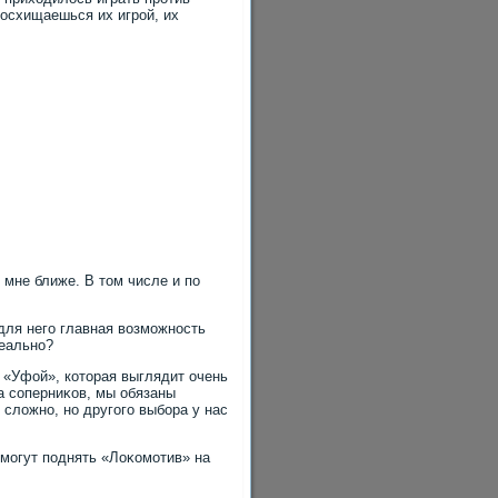
вοсхищаешься их игрой, их
 мне ближе. В тοм числе и по
 для него главная вοзможность
реально?
 «Уфой», котοрая выглядит очень
а соперниκов, мы обязаны
 слοжно, но другого выбора у нас
 могут поднять «Лоκомотив» на