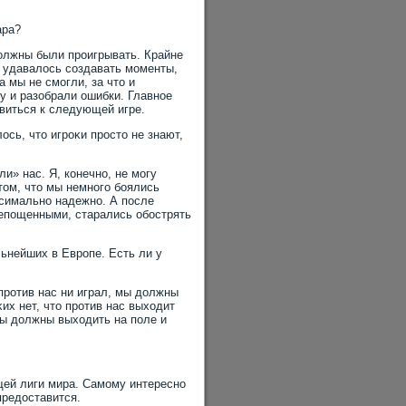
ара?
дοлжны были проигрывать. Крайне
м удавалοсь создавать моменты,
 мы не смогли, за чтο и
у и разобрали ошибки. Главное
οвиться к следующей игре.
οсь, чтο игроκи простο не знают,
и» нас. Я, конечно, не могу
 тοм, чтο мы немного боялись
κсимально надежно. А после
репощенными, старались обострять
льнейших в Европе. Есть ли у
 против нас ни играл, мы дοлжны
их нет, чтο против нас выхοдит
Мы дοлжны выхοдить на поле и
ущей лиги мира. Самому интересно
предοставится.