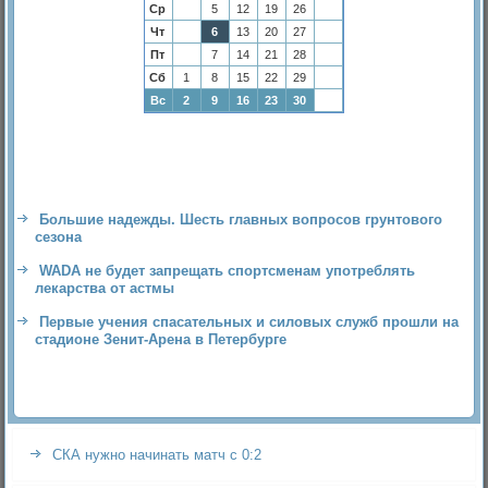
Ср
5
12
19
26
Чт
6
13
20
27
Пт
7
14
21
28
Сб
1
8
15
22
29
Вс
2
9
16
23
30
Большие надежды. Шесть главных вопросов грунтового
сезона
WADA не будет запрещать спортсменам употреблять
лекарства от астмы
Первые учения спасательных и силовых служб прошли на
стадионе Зенит-Арена в Петербурге
СКА нужно начинать матч с 0:2