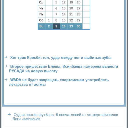
Ср
5
12
19
26
Чт
6
13
20
27
Пт
7
14
21
28
Сб
1
8
15
22
29
Вс
2
9
16
23
30
Хет-трик Кросби: гол, удар между ног и выбитые зубы
Второе пришествие Елены: Исинбаева намерена вывести
РУСАДА на новую высоту
WADA не будет запрещать спортсменам употреблять
лекарства от астмы
Судьи против футбола. 6 впечатлений от четвертьфиналов
Лиги чемпионов