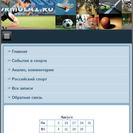
Главная
События в спорте
Анализ, комментарии
Российский спорт
Все записи
Обратная связь
Август
Пн
3
10
17
24
31
Вт
4
11
18
25