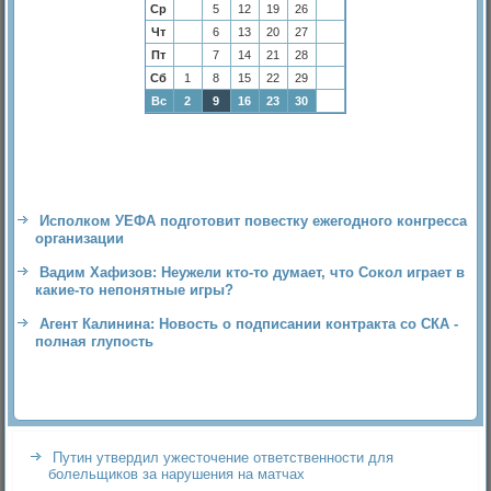
Ср
5
12
19
26
Чт
6
13
20
27
Пт
7
14
21
28
Сб
1
8
15
22
29
Вс
2
9
16
23
30
Исполком УЕФА подготовит повестку ежегодного конгресса
организации
Вадим Хафизов: Неужели кто-то думает, что Сокол играет в
какие-то непонятные игры?
Агент Калинина: Новость о подписании контракта со СКА -
полная глупость
Путин утвердил ужесточение ответственности для
болельщиков за нарушения на матчах