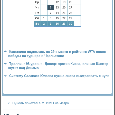
Ср
5
12
19
26
Чт
6
13
20
27
Пт
7
14
21
28
Сб
1
8
15
22
29
Вс
2
9
16
23
30
Касаткина поднялась на 29-е место в рейтинге WTA после
победы на турнире в Чарльстоне
Троллинг 98 уровня. Донецк против Киева, или как Шахтер
шутит над Динамо
Систему Салавата Юлаева нужно снова выстраивать с нуля
Пуйоль приехал в МГИМО на метро