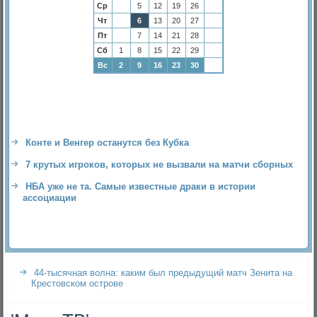
Ср
5
12
19
26
Чт
6
13
20
27
Пт
7
14
21
28
Сб
1
8
15
22
29
Вс
2
9
16
23
30
Конте и Венгер останутся без Кубка
7 крутых игроков, которых не вызвали на матчи сборных
НБА уже не та. Самые известные драки в истории
ассоциации
44-тысячная волна: каким был предыдущий матч Зенита на
Крестовском острове