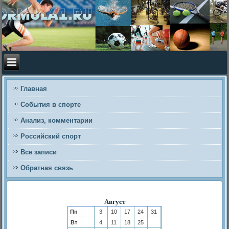
Главная
События в спорте
Анализ, комментарии
Российский спорт
Все записи
Обратная связь
Август
Пн
3
10
17
24
31
Вт
4
11
18
25