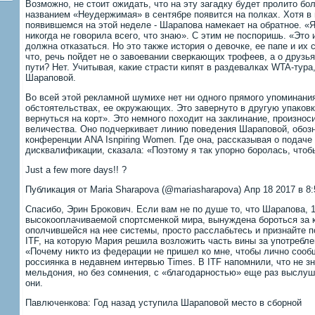
Возможно, не стоит ожидать, что на эту загадку будет пролито бо
названием «Неудержимая» в сентябре появится на полках. Хотя в п
появившемся на этой неделе - Шарапова намекает на обратное. «
никогда не говорила всего, что знаю». С этим не поспоришь. «Это и
должна отказаться. Но это также история о девочке, ее папе и и
что, речь пойдет не о завоевании сверкающих трофеев, а о друзья
пути? Нет. Учитывая, какие страсти кипят в раздевалках WTA-тура
Шараповой.
Во всей этой рекламной шумихе нет ни одного прямого упоминани
обстоятельствах, ее окружающих. Это завернуто в другую упаковку
вернуться на корт». Это немного походит на заклинание, произно
величества. Оно подчеркивает линию поведения Шараповой, обоз
конференции ANA Isnpiring Women. Где она, рассказывая о подач
дисквалификации, сказала: «Поэтому я так упорно боролась, что
Just a few more days!! ?
Публикация от Maria Sharapova (@mariasharapova) Апр 18 2017 в 8
Спасибо, Эрин Брокович. Если вам не по душе то, что Шарапова, 
высокооплачиваемой спортсменкой мира, вынуждена бороться за
ополчившейся на нее системы, просто расслабьтесь и признайте п
ITF, на которую Мария решила возложить часть вины за употребле
«Почему никто из федерации не пришел ко мне, чтобы лично сооб
россиянка в недавнем интервью Times. В ITF напомнили, что не з
мельдония, но без сомнения, с «благодарностью» еще раз выслуш
они.
Павлюченкова: Год назад уступила Шараповой место в сборной