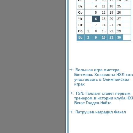
Пн
3
10
17
24
31
Вт
4
11
18
25
Ср
5
12
19
26
Чт
6
13
20
27
Пт
7
14
21
28
Сб
1
8
15
22
29
Вс
2
9
16
23
30
Большая игра мистера
Беттмэна. Хоккеисты НХЛ хот
участвовать в Олимпийских
играх
TSN: Галлант станет первым
тренером в истории клуба НХ
Вегас Голден Найтс
Патрушев наградил Факел