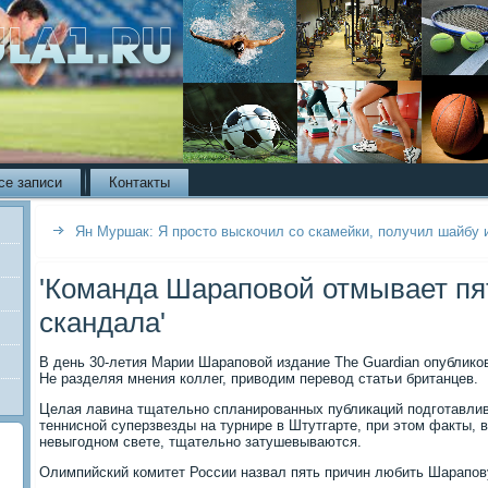
се записи
Контакты
Ян Муршак: Я просто выскочил со скамейки, получил шайбу 
'Команда Шараповой отмывает пя
скандала'
В день 30-летия Марии Шараповой издание The Guardian опублико
Не разделяя мнения коллег, приводим перевод статьи британцев.
Целая лавина тщательно спланированных публикаций подготавли
теннисной суперзвезды на турнире в Штутгарте, при этом факты,
невыгодном свете, тщательно затушевываются.
Олимпийский комитет России назвал пять причин любить Шарапов