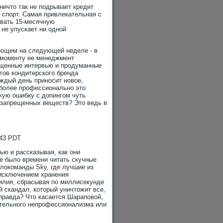
ничто так не подрывает кредит
 спорт. Самая привлекательная с
ывать 15-месячную
 не упускает ни одной
тующем на следующей неделе - в
му моменту ее менеджмент
ещенные интервью и продуманные
тов кондитерского бренда
ждый день приносит новое,
 более профессионально это
кую ошибку с допингом чуть
е запрещенных веществ? Это ведь в
:43 PDT
ью и рассказывая, как они
не было времени читать скучные
локоманды Sky, где лучшие из
 исключением хранения
силия, сбрасывая по миллисекунде
й скандал, который уничтожит все,
 правда? Что касается Шараповой,
ительного непрофессионализма или