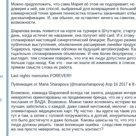
Можно предположить, что сама Мария об этом не подозревает, но 
доверия к ней, как способ, выбранный для возвращения в большой
коммерческой точки зрения теннисистка планеты заканчивает отб
дисквалификацию. И, как обычно, не оставляет ничего на самотек,
возможности.
Шарапова вновь появится на корте на турнире в Штутгарте, стар
день, когда истечет ее наказание, она получит wild card. И к это
спланировал настоящий синергетический блицкриг. Выгодно разм
публичные выступления, объявленное расширение линейки продук
Sugarpova, представление обложки ее будущей автобиографии. Ка
тщательно спланированное объявление. И чем более безупречно,
выглядит, тем сложнее поверить, что эти же люди допустили детс
больше года назад. Как это - они не знали об изменениях в списк
прямом смысле слова их работа.
Last nights memories FOREVER!!
ят
Публикация от Maria Sharapova (@mariasharapova) Апр 16 2017 в 8
Возможно, команда Шараповой всегда так занята, раздавая интерв
невероятно ориентированы на продвижение бренда, что ни у кого 
Л
послания от ВАДА. Возможно. Можно также вспомнить историю ве
лучших заботились о каждой, даже самой ничтожной, мелочи - за
элементарных медицинских карт. Ну честно - вы идете на такие у
тут и там, а затем с головой погружаетесь в долгий, изнурительны
что было достигнуто и даже больше. Каковы шансы на то, что это
люди должны решить: такая вопиющая ошибка - следствие пораз
же она просто невероятна, если учесть контекст?