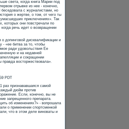
льше света, когда книга Марии под
ервом отрывке из нее - конечно,
Я беседовала с журналистами, но
стория о жертве, о том, от чего ты
х сумасшедших приключениях». Так
х, которых они повстречали по
, когда речь идет о возвращении
я о допинговой дисквалификации и
 - «ее битва за то, чтобы
симое ради удовольствия Ее
наченную и на недавней
е апелляции и сокращении
бы правда восторжествовала».
:59 PDT
11 раз признававшаяся самой
 каждый дюйм против
оражение. Если, конечно, вы не
ние запрещенного препарата.
щить об изменениях?» - вопрошала
нали о применении спортсменкой
али, что в этом деле виноваты и