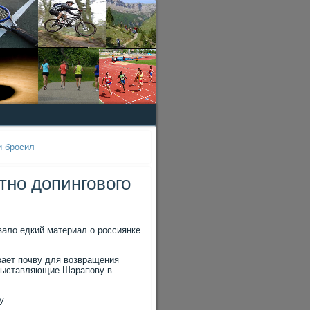
и бросил
тно допингового
вало едкий материал о россиянке.
вает почву для возвращения
 выставляющие Шарапову в
у