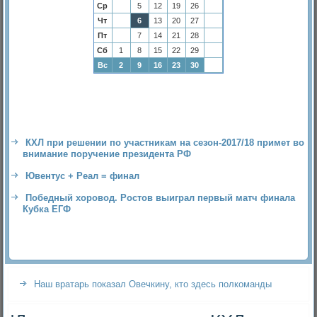
Ср
5
12
19
26
Чт
6
13
20
27
Пт
7
14
21
28
Сб
1
8
15
22
29
Вс
2
9
16
23
30
КХЛ при решении по участникам на сезон-2017/18 примет во
внимание поручение президента РФ
Ювентус + Реал = финал
Победный хоровод. Ростов выиграл первый матч финала
Кубка ЕГФ
Наш вратарь показал Овечкину, кто здесь полкоманды