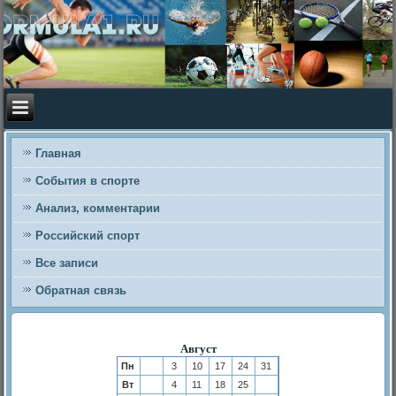
Главная
События в спорте
Анализ, комментарии
Российский спорт
Все записи
Обратная связь
Август
Пн
3
10
17
24
31
Вт
4
11
18
25