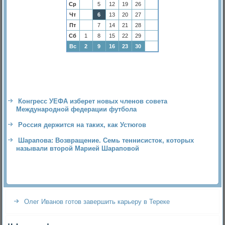
Ср
5
12
19
26
Чт
6
13
20
27
Пт
7
14
21
28
Сб
1
8
15
22
29
Вс
2
9
16
23
30
Конгресс УЕФА изберет новых членов совета
Международной федерации футбола
Россия держится на таких, как Устюгов
Шарапова: Возвращение. Семь теннисисток, которых
называли второй Марией Шараповой
Олег Иванов готов завершить карьеру в Тереке