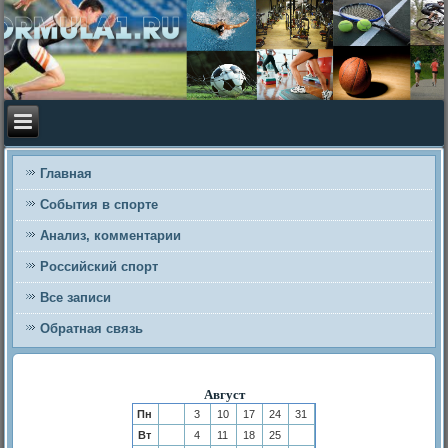
Главная
События в спорте
Анализ, комментарии
Российский спорт
Все записи
Обратная связь
Август
Пн
3
10
17
24
31
Вт
4
11
18
25