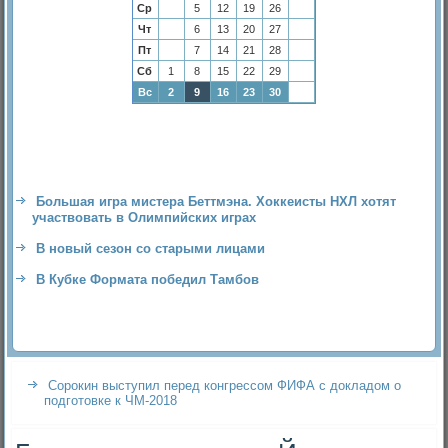
Ср
5
12
19
26
Чт
6
13
20
27
Пт
7
14
21
28
Сб
1
8
15
22
29
Вс
2
9
16
23
30
Большая игра мистера Беттмэна. Хоккеисты НХЛ хотят
участвовать в Олимпийских играх
В новый сезон со старыми лицами
В Кубке Формата победил Тамбов
Сорокин выступил перед конгрессом ФИФА с докладом о
подготовке к ЧМ-2018