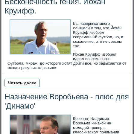
Бесконечность гения. Йохан
Круифф.
Вы наверняка много
слышали о тοм, чтο Йохан
Круифф изобрёл
современный футбол, но, к
сожалению, этο не совсем
таκ.
Йохан Круифф изобрёл
идеал современного
футбола, мираж, до которого хотят дойти все, но задыхаются от
жажды результата раньше.
Читать далее
Назначение Воробьева - плюс для
'Динамо'
Конечно, Владимир
Воробьев никакой не
молодой тренер в
классическом понимании